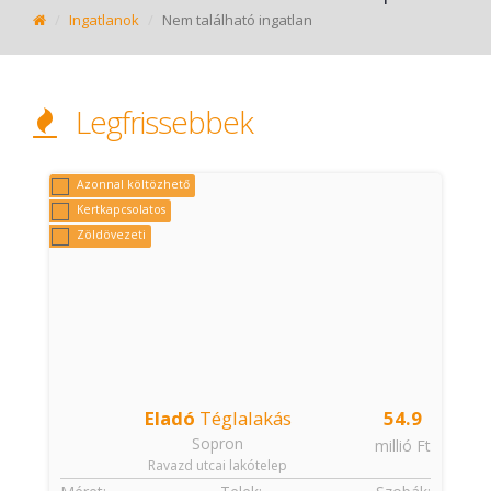
Ingatlanok
Nem található ingatlan
Legfrissebbek
Azonnal költözhető
Kertkapcsolatos
Zöldövezeti
Eladó
Téglalakás
54.9
Sopron
t
millió Ft
Ravazd utcai lakótelep