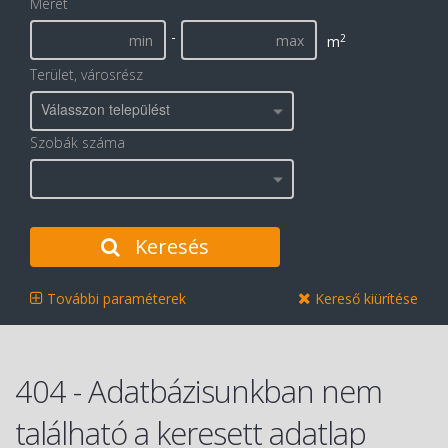
Méret
-
2
m
Terület, városrész
Válasszon települést
Szobák száma
Keresés
További paraméterek
Kereső kiürítése
404 - Adatbázisunkban nem
található a keresett adatlap