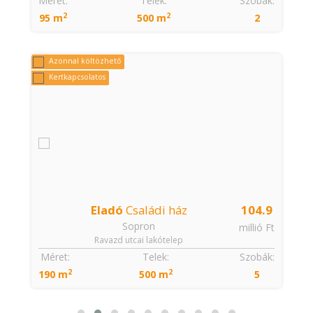
:
Méret:
Telek:
Szobák:
2
2
95 m
500 m
2
Azonnal költözhető
Kertkapcsolatos
Eladó
Családi ház
104.9
Sopron
€
millió Ft
Ravazd utcai lakótelep
:
Méret:
Telek:
Szobák:
2
2
190 m
500 m
5