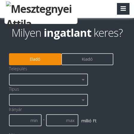
Milyen
ingatlant
keres?
Eladó
Kiadó
Település
Típus
Irányár
-
millió Ft