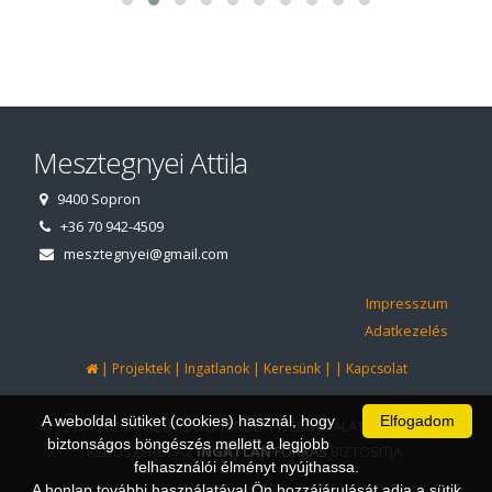
Mesztegnyei Attila
9400 Sopron
+36 70 942-4509
mesztegnyei@gmail.com
Impresszum
Adatkezelés
|
|
|
|
|
Projektek
Ingatlanok
Keresünk
Kapcsolat
A weboldal sütiket (cookies) használ, hogy
Elfogadom
© 1997 - 2026 AZ INGATLANIRODA WEBOLDALÁT ÉS ÜGYVITELI
biztonságos böngészés mellett a legjobb
RENDSZERÉT AZ
INGATLAN
FORRÁS
BIZTOSÍTJA.
felhasználói élményt nyújthassa.
A honlap további használatával Ön hozzájárulását adja a sütik