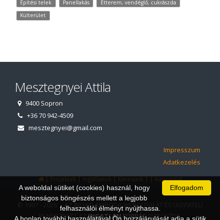
Építési telek
Panellakás
Étterem, vendéglő, cukrászda
Külterület
Mesztegnyei Attila
9400 Sopron
+36 70 942-4509
mesztegnyei@gmail.com
Impresszum
Adatkezelés
|
|
|
|
|
Projektek
Ingatlanok
Keresünk
Kapcsolat
A weboldal sütiket (cookies) használ, hogy
Elfogadom
biztonságos böngészés mellett a legjobb
© 1997 - 2026 AZ INGATLANIRODA WEBOLDALÁT ÉS ÜGYVITELI
felhasználói élményt nyújthassa.
RENDSZERÉT AZ
INGATLAN
FORRÁS
BIZTOSÍTJA.
A honlap további használatával Ön hozzájárulását adja a sütik