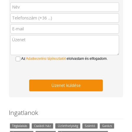
Az
Adatkezelési tájékoztatót
elolvastam és elfogadom.
Üzenet küldése
Ingatlanok
Téglalakás
Családi ház
Üzlethelyiség
Szántó
Garázs