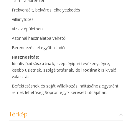
15 m² alapterület
Frekventált, belvárosi elhelyezkedés
Villanyfűtés
Víz az épületben
Azonnal használatba vehető
Berendezéssel együtt eladó
Hasznosítás:
Ideális
fodrászatnak
, szépségipari tevékenységre,
kisebb üzletnek, szolgáltatásnak, de
irodának
is kiváló
választás.
Befektetésnek és saját vállalkozás indításához egyaránt
remek lehetőség Sopron egyik keresett utcájában.
Térkép