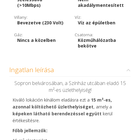
(>10Mbps)
akadálymentesített
Villany:
Víz:
Bevezetve (230 Volt)
Víz az épületben
Gáz:
Csatorna:
Nincs a közelben
Közműhálózatba
bekötve
Ingatlan leírása
Sopron belvárosában, a Színház utcában eladó 15
m²-es üzlethelyiség!
Kiváló lokáción kínálom eladásra ezt a
15 m²-es,
azonnal költözhető üzlethelyiséget
, amely a
képeken látható berendezéssel együtt
kerül
értékesítésre.
Főbb jellemzők: