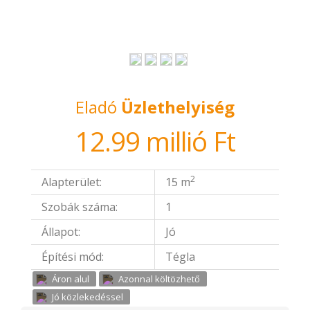
Eladó
Üzlethelyiség
12.99 millió Ft
2
Alapterület:
15 m
Szobák száma:
1
Állapot:
Jó
Építési mód:
Tégla
Áron alul
Azonnal költözhető
Jó közlekedéssel