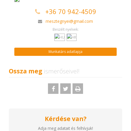
+36 70 942-4509
mesztegnyei@gmail.com
Beszélt nyelvek:
Munkatárs adatlapja
Ossza meg
ismerőseivel!
Kérdése van?
Adja meg adatait és felhívjuk!