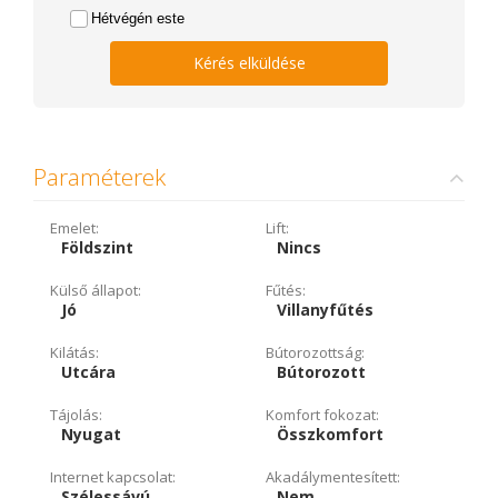
Hétvégén este
Kérés elküldése
Paraméterek
Emelet:
Lift:
Földszint
Nincs
Külső állapot:
Fűtés:
Jó
Villanyfűtés
Kilátás:
Bútorozottság:
Utcára
Bútorozott
Tájolás:
Komfort fokozat:
Nyugat
Összkomfort
Internet kapcsolat:
Akadálymentesített:
Szélessávú
Nem