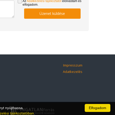
Az
Adatkezelési tájékoztatót
elolvastam és
elfogadom.
Üzenet küldése
Impresszum
Adatkezelés
nyt nyújthassa.
Elfogadom
A.
zelési tájékoztatóban
.