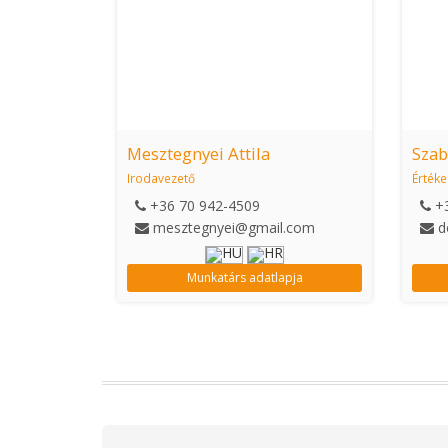
Mesztegnyei Attila
Szab
Irodavezető
Érték
+36 70 942-4509
+
mesztegnyei@gmail.com
d
Munkatárs adatlapja