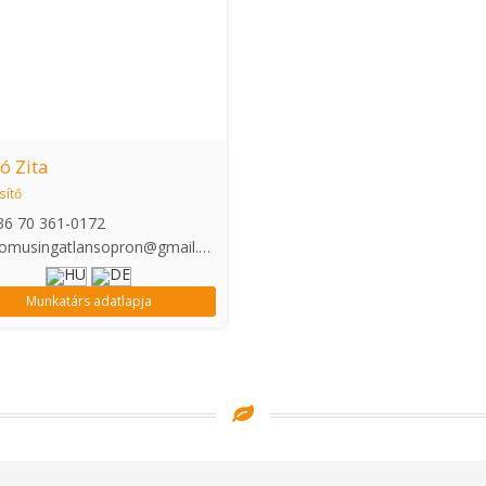
ó Zita
esítő
36 70 361-0172
omusingatlansopron@gmail.com
Munkatárs adatlapja