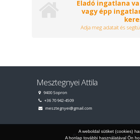
Eladó ingatlana va
vagy épp ingatla
kere
Adja meg adatait és segítü
Mesztegnyei Attila
9400 Sopron
+36 70 942-4509
mesztegnyei@gmail.com
A weboldal sütiket (cookies) h
© 1997 - 2026 AZ INGATLANIRODA
A honlap további használatával Ön hoz