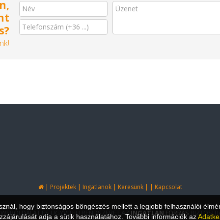
n,
nt
s?
nk!
|
|
|
|
|
Projektek
Ingatlanok
Keresünk
Kapcsolat
asznál, hogy biztonságos böngészés mellett a legjobb felhasználói élmé
 WEBOLDALÁT ÉS ÜGYVITELI RENDSZERÉT AZ
INGATLAN
FORRÁS
BIZTOSÍTJ
zájárulását adja a sütik használatához. További információk az
Adatke