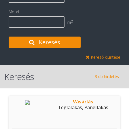
Méret
2
m
Keresés
Kereső kiürítése
Keresés
3 db hirdetés
Vásárlás
Téglalakás, Panellakás