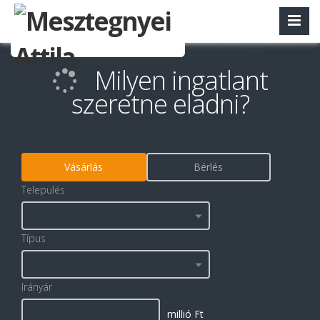
Milyen ingatlant
szeretne eladni?
Vásárlás
Bérlés
Település
Típus
Irányár
millió Ft