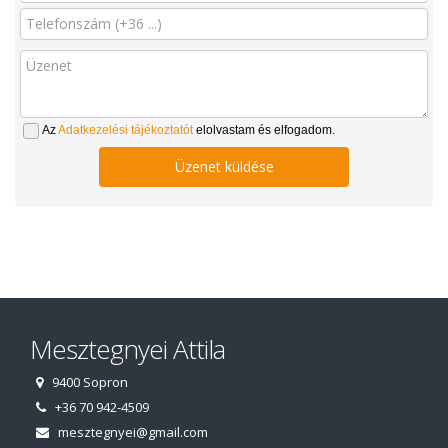
Az
Adatkezelési tájékoztatót
elolvastam és elfogadom.
Üzenet küldése
Mesztegnyei Attila
9400 Sopron
+36 70 942-4509
mesztegnyei@gmail.com