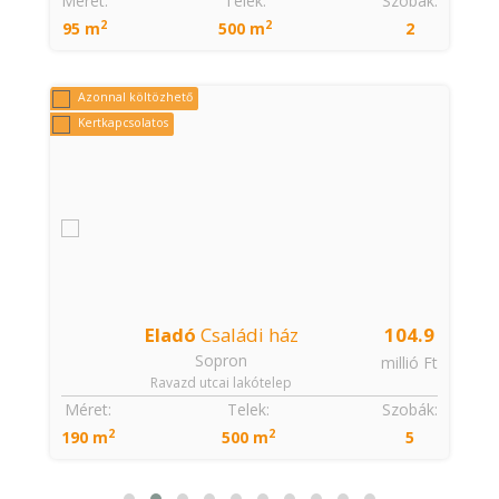
:
Méret:
Telek:
Szobák:
2
2
95 m
500 m
2
Azonnal költözhető
Kertkapcsolatos
Eladó
Családi ház
104.9
Sopron
€
millió Ft
Ravazd utcai lakótelep
:
Méret:
Telek:
Szobák:
2
2
190 m
500 m
5