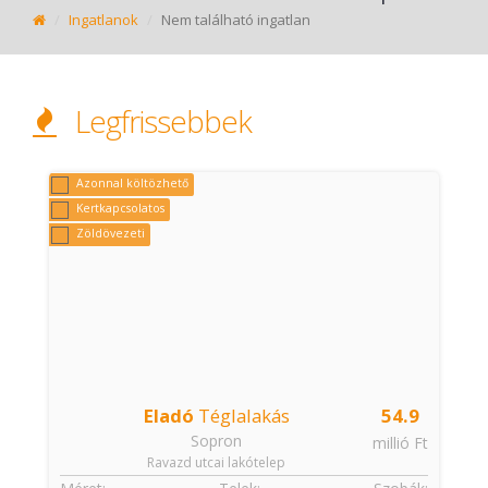
Ingatlanok
Nem található ingatlan
Legfrissebbek
Azonnal költözhető
Kertkapcsolatos
Zöldövezeti
Eladó
Téglalakás
54.9
Sopron
t
millió Ft
Ravazd utcai lakótelep