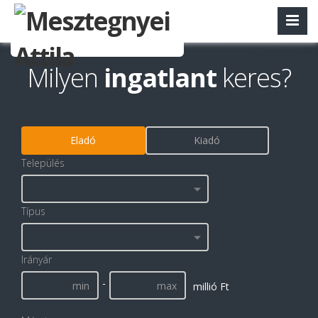
Milyen
ingatlant
keres?
Eladó
Kiadó
Település
Típus
Irányár
-
millió Ft