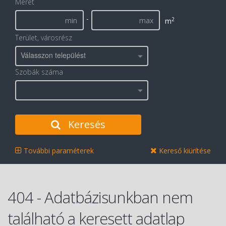
Méret
-
2
m
Terület, városrész
Válasszon települést
Szobák száma
Keresés
További paraméterek
Kereső kiürítése
404 - Adatbázisunkban nem
található a keresett adatlap