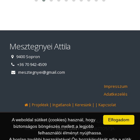
Mesztegnyei Attila
9400 Sopron
+36 70 942-4509
mesztegnyei@gmail.com
Impresszum
Adatkezelés
|
|
|
|
|
Projektek
Ingatlanok
Keresünk
Kapcsolat
A weboldal sütiket (cookies) használ, hogy
Elfogadom
© 1997 - 2026 AZ INGATLANIRODA WEBOLDALÁT ÉS ÜGYVITELI
biztonságos böngészés mellett a legjobb
RENDSZERÉT AZ
INGATLAN
FORRÁS
BIZTOSÍTJA.
felhasználói élményt nyújthassa.
A honlap további használatával Ön hozzájárulását adja a sütik