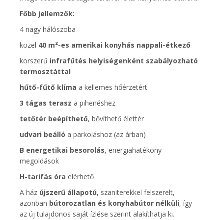
Főbb jellemzők:
4 nagy hálószoba
közel
40 m²-es amerikai konyhás nappali-étkező
korszerű
infrafűtés helyiségenként szabályozható
termosztáttal
hűtő-fűtő klíma
a kellemes hőérzetért
3 tágas terasz
a pihenéshez
tetőtér beépíthető
, bővíthető élettér
udvari beálló
a parkoláshoz (az árban)
B energetikai besorolás
, energiahatékony
megoldások
H-tarifás óra
elérhető
A ház
újszerű állapotú
, szaniterekkel felszerelt,
azonban
bútorozatlan és konyhabútor nélküli
, így
az új tulajdonos saját ízlése szerint alakíthatja ki.