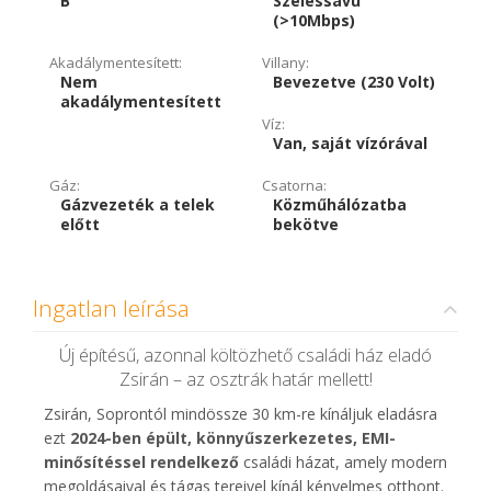
B
Szélessávú
(>10Mbps)
Akadálymentesített:
Villany:
Nem
Bevezetve (230 Volt)
akadálymentesített
Víz:
Van, saját vízórával
Gáz:
Csatorna:
Gázvezeték a telek
Közműhálózatba
előtt
bekötve
Ingatlan leírása
Új építésű, azonnal költözhető családi ház eladó
Zsirán – az osztrák határ mellett!
Zsirán, Soprontól mindössze 30 km-re kínáljuk eladásra
ezt
2024-ben épült, könnyűszerkezetes, EMI-
minősítéssel rendelkező
családi házat, amely modern
megoldásaival és tágas tereivel kínál kényelmes otthont.