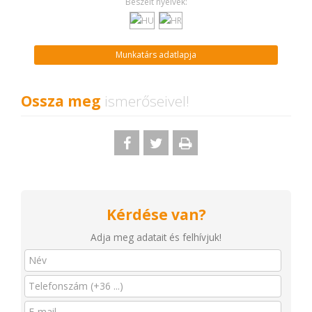
Beszélt nyelvek:
Munkatárs adatlapja
Ossza meg
ismerőseivel!
Kérdése van?
Adja meg adatait és felhívjuk!