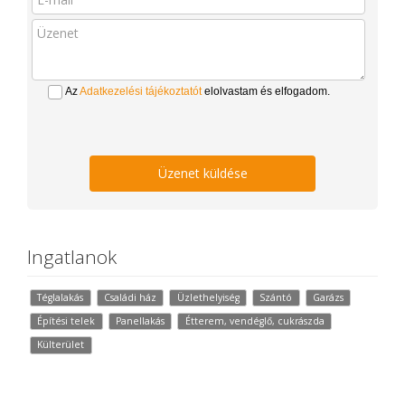
Az
Adatkezelési tájékoztatót
elolvastam és elfogadom.
Üzenet küldése
Ingatlanok
Téglalakás
Családi ház
Üzlethelyiség
Szántó
Garázs
Építési telek
Panellakás
Étterem, vendéglő, cukrászda
Külterület