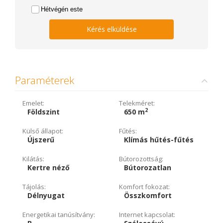
Hétvégén este
Kérés elküldése
Paraméterek
Emelet:
Telekméret:
2
Földszint
650 m
Külső állapot:
Fűtés:
Újszerű
Klímás hűtés-fűtés
Kilátás:
Bútorozottság:
Kertre néző
Bútorozatlan
Tájolás:
Komfort fokozat:
Délnyugat
Összkomfort
Energetikai tanúsítvány:
Internet kapcsolat: