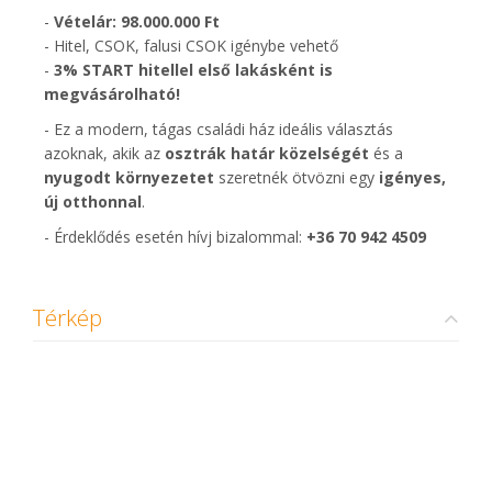
-
Vételár: 98.000.000 Ft
- Hitel, CSOK, falusi CSOK igénybe vehető
-
3% START hitellel első lakásként is
megvásárolható!
- Ez a modern, tágas családi ház ideális választás
azoknak, akik az
osztrák határ közelségét
és a
nyugodt környezetet
szeretnék ötvözni egy
igényes,
új otthonnal
.
- Érdeklődés esetén hívj bizalommal:
+36 70 942 4509
Térkép