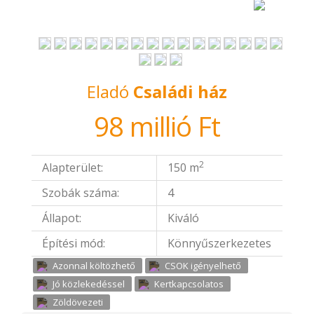
Eladó
Családi ház
98 millió Ft
2
Alapterület:
150 m
Szobák száma:
4
Állapot:
Kiváló
Építési mód:
Könnyűszerkezetes
Azonnal költözhető
CSOK igényelhető
Jó közlekedéssel
Kertkapcsolatos
Zöldövezeti