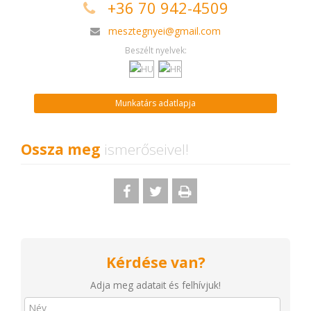
+36 70 942-4509
mesztegnyei@gmail.com
Beszélt nyelvek:
Munkatárs adatlapja
Ossza meg
ismerőseivel!
Kérdése van?
Adja meg adatait és felhívjuk!