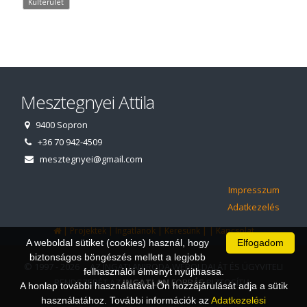
Külterület
Mesztegnyei Attila
9400 Sopron
+36 70 942-4509
mesztegnyei@gmail.com
Impresszum
Adatkezelés
|
|
|
|
|
Projektek
Ingatlanok
Keresünk
Kapcsolat
A weboldal sütiket (cookies) használ, hogy
Elfogadom
biztonságos böngészés mellett a legjobb
© 1997 - 2026 AZ INGATLANIRODA WEBOLDALÁT ÉS ÜGYVITELI
felhasználói élményt nyújthassa.
RENDSZERÉT AZ
INGATLAN
FORRÁS
BIZTOSÍTJA.
A honlap további használatával Ön hozzájárulását adja a sütik
használatához. További információk az
Adatkezelési