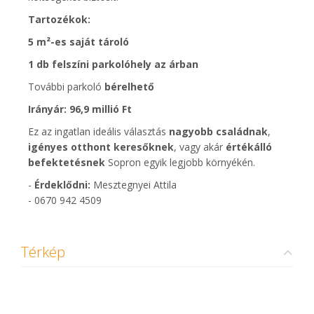
Tartozékok:
5 m²-es saját tároló
1 db felszíni parkolóhely az árban
További parkoló
bérelhető
Irányár:
96,9 millió Ft
Ez az ingatlan ideális választás
nagyobb családnak
,
igényes otthont keresőknek
, vagy akár
értékálló
befektetésnek
Sopron egyik legjobb környékén.
-
Érdeklődni:
Mesztegnyei Attila
- 0670 942 4509
Térkép