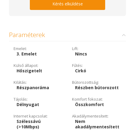
Kérés elküldése
Paraméterek
Emelet:
Lift:
3. Emelet
Nincs
Külső állapot:
Fűtés:
Hőszigetelt
Cirkó
Kilátás:
Bútorozottság:
Részpanoráma
Részben bútorozott
Tájolás:
Komfort fokozat:
Délnyugat
Összkomfort
Internet kapcsolat:
Akadálymentesített:
Szélessávú
Nem
(>10Mbps)
akadálymentesített