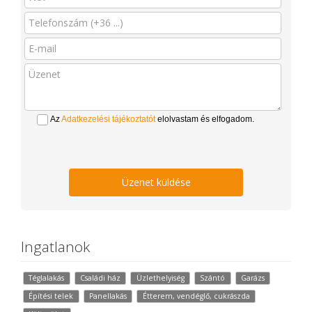
Az
Adatkezelési tájékoztatót
elolvastam és elfogadom.
Üzenet küldése
Ingatlanok
Téglalakás
Családi ház
Üzlethelyiség
Szántó
Garázs
Építési telek
Panellakás
Étterem, vendéglő, cukrászda