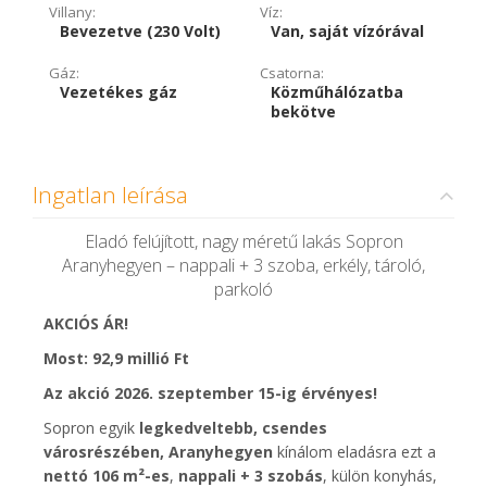
Villany:
Víz:
Bevezetve (230 Volt)
Van, saját vízórával
Gáz:
Csatorna:
Vezetékes gáz
Közműhálózatba
bekötve
Ingatlan leírása
Eladó felújított, nagy méretű lakás Sopron
Aranyhegyen – nappali + 3 szoba, erkély, tároló,
parkoló
AKCIÓS ÁR!
Most: 92,9 millió Ft
Az akció 2026. szeptember 15-ig érvényes!
Sopron egyik
legkedveltebb, csendes
városrészében, Aranyhegyen
kínálom eladásra ezt a
nettó 106 m²-es
,
nappali + 3 szobás
, külön konyhás,