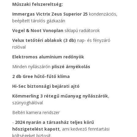
Műszaki felszereltség:
Immergas Victrix Zeus Superior 25
kondenzációs,
beépített tárolós gázkazán
Vogel & Noot Vonoplan
síklapú radiátorok
Velux tetőtéri ablakok (3 db)
nap- és fényzáró
rolóval
Elektromos alumínium redőnyök
Minden nyílászárón
pliszé árnyékolás
2 db Gree hűtő-fűtő klíma
Hi-Sec biztonsági bejárati ajtó
Kömmerling 3 rétegű műanyag nyílászárók
,
szúnyoghálóval
Beltéri kamera rendszer
-
2024 nyarán a társasház teljes körű
hőszigetelést kapott
, ami kedvező fenntartási
költségeket biztosít.