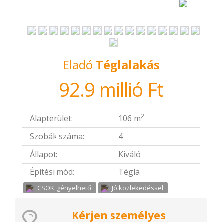
Eladó
Téglalakás
92.9 millió Ft
2
Alapterület:
106 m
Szobák száma:
4
Állapot:
Kiváló
Építési mód:
Tégla
CSOK igényelhető
Jó közlekedéssel
Kérjen személyes