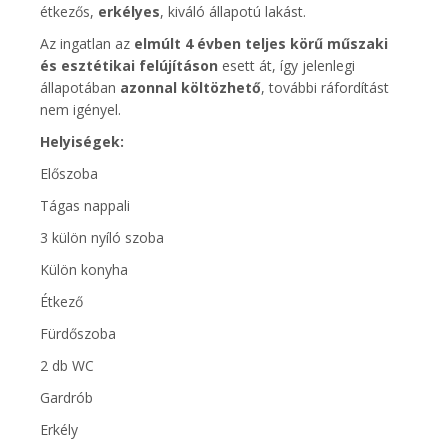
étkezős,
erkélyes
, kiváló állapotú lakást.
Az ingatlan az
elmúlt 4 évben teljes körű műszaki
és esztétikai felújításon
esett át, így jelenlegi
állapotában
azonnal költözhető
, további ráfordítást
nem igényel.
Helyiségek:
Előszoba
Tágas nappali
3 külön nyíló szoba
Külön konyha
Étkező
Fürdőszoba
2 db WC
Gardrób
Erkély