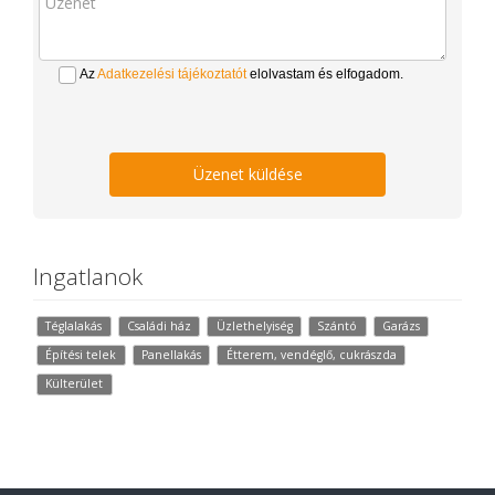
Az
Adatkezelési tájékoztatót
elolvastam és elfogadom.
Üzenet küldése
Ingatlanok
Téglalakás
Családi ház
Üzlethelyiség
Szántó
Garázs
Építési telek
Panellakás
Étterem, vendéglő, cukrászda
Külterület