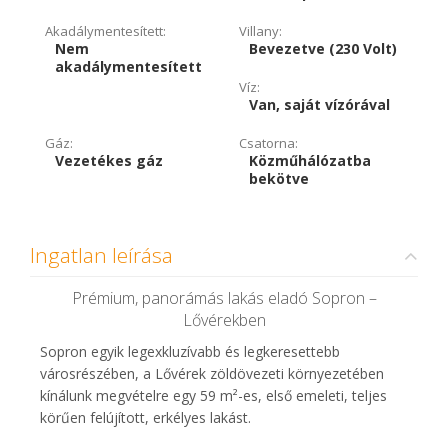
Akadálymentesített:
Villany:
Nem
Bevezetve (230 Volt)
akadálymentesített
Víz:
Van, saját vízórával
Gáz:
Csatorna:
Vezetékes gáz
Közműhálózatba
bekötve
Ingatlan leírása
Prémium, panorámás lakás eladó Sopron –
Lővérekben
Sopron egyik legexkluzívabb és legkeresettebb
városrészében, a Lővérek zöldövezeti környezetében
kínálunk megvételre egy 59 m²-es, első emeleti, teljes
körűen felújított, erkélyes lakást.