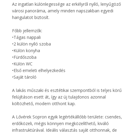
Az ingatlan különlegessége az erkélyről nyíló, lenyűgöző
városi panoráma, amely minden napszakban egyedi
hangulatot biztosít.
Főbb jellemzők:
•Tágas nappali
•2 külön nyíló szoba
•Külön konyha
•Fürdőszoba
•Külön WC
•Első emeleti elhelyezkedés
•Saját tároló
A lakás műszaki és esztétikai szempontból is teljes körű
felújításon esett át, így az új tulajdonos azonnal
költözhető, modern otthont kap.
A Lővérek Sopron egyik legértékállóbb területe: csendes,
erdőközeli, mégis könnyen megközelíthető, kiváló
infrastruktúrával. Ideális választás saját otthonnak, de