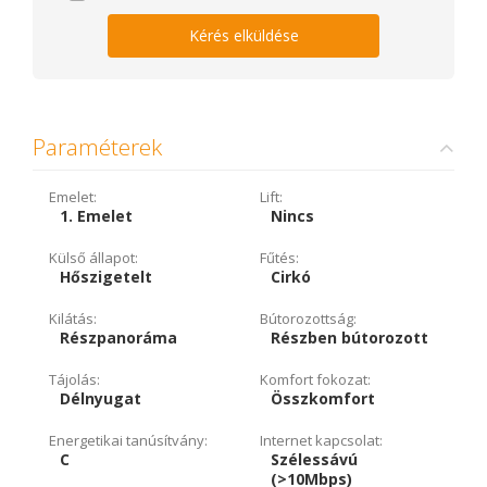
Kérés elküldése
Paraméterek
Emelet:
Lift:
1. Emelet
Nincs
Külső állapot:
Fűtés:
Hőszigetelt
Cirkó
Kilátás:
Bútorozottság:
Részpanoráma
Részben bútorozott
Tájolás:
Komfort fokozat:
Délnyugat
Összkomfort
Energetikai tanúsítvány:
Internet kapcsolat:
C
Szélessávú
(>10Mbps)