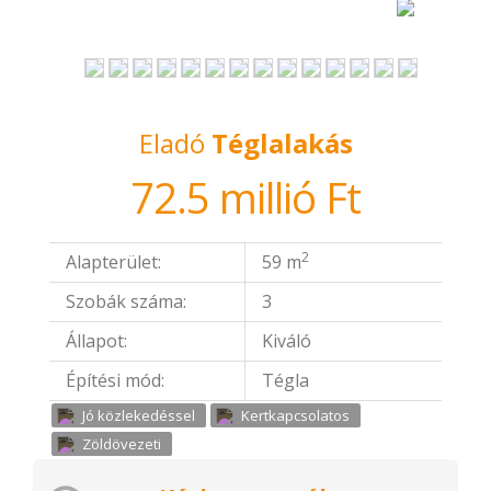
Eladó
Téglalakás
72.5 millió Ft
2
Alapterület:
59 m
Szobák száma:
3
Állapot:
Kiváló
Építési mód:
Tégla
Jó közlekedéssel
Kertkapcsolatos
Zöldövezeti